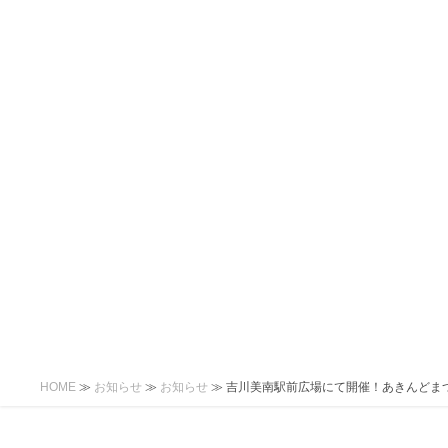
コ
ナ
ン
ビ
テ
ゲ
ン
ー
ツ
シ
へ
ョ
ス
ン
キ
に
ッ
移
プ
動
HOME
≫
お知らせ
≫
お知らせ
≫
吉川美南駅前広場にて開催！あきんどま