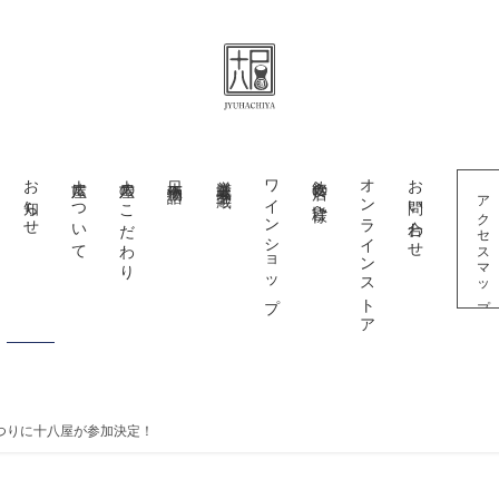
お知らせ
十八屋について
十八屋のこだわり
日本酒物語
厳選蔵元十五蔵
ワインショップ
飲食店の皆様へ
オンラインストア
お問い合わせ
アクセスマップ
つりに十八屋が参加決定！