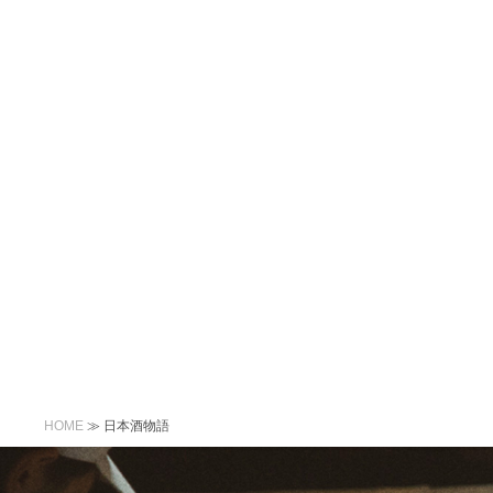
コ
ナ
ン
ビ
テ
ゲ
ン
ー
ツ
シ
へ
ョ
ス
ン
キ
に
ッ
移
プ
動
HOME
≫
日本酒物語