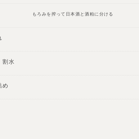
もろみを搾って日本酒と酒粕に分ける
れ
・割水
詰め