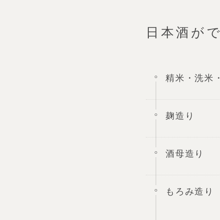
日本酒が
精米・洗米
麹造り
酒母造り
もろみ造り