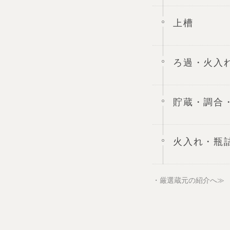
上槽
ろ過・火入
貯蔵・調合
火入れ・瓶
・厳選蔵元の紹介へ≫