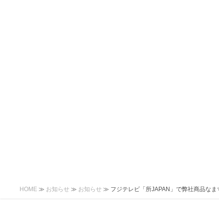
コ
ナ
ン
ビ
テ
ゲ
ン
ー
ツ
シ
へ
ョ
ス
ン
キ
に
ッ
移
プ
動
HOME
≫
お知らせ
≫
お知らせ
≫
フジテレビ「所JAPAN」で弊社商品な