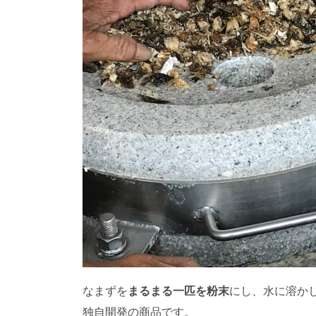
なまずを
まるまる一匹を粉末
にし、水に溶か
独自開発の商品です。